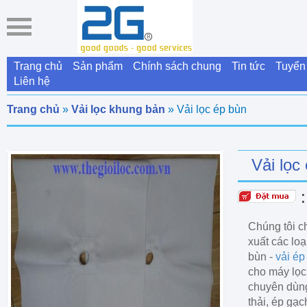
Trang chủ
Sản phẩm
Chính sách chung
Tin tức
Tuyển
Liên hệ
Trang chủ
»
Vải lọc khung bản
» Vải lọc ép bùn
Vải lọc
Chúng tôi c
xuất các loạ
bùn -
vải ép
cho máy lọc
chuyên dùng
thải, ép gạc