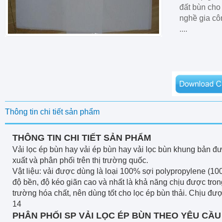
đất bùn cho
nghề gia cô
....
Thông tin chi tiết sản phẩm
THÔNG TIN CHI TIẾT SẢN PHẨM
Vải lọc ép bùn hay vải ép bùn hay vải lọc bùn khung bản 
xuất và phân phối trên thị trường quốc.
Vật liệu: vải được dùng là loại 100% sợi polypropylene (1
độ bền, độ kéo giãn cao và nhất là khả năng chịu được tro
trường hóa chất, nên dùng tốt cho lọc ép bùn thải. Chịu đượ
14
PHÂN PHỐI SP VẢI LỌC ÉP BÙN THEO YÊU CẦU