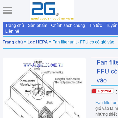
Trang chủ
Sản phẩm
Chính sách chung
Tin tức
Tuyển
Liên hệ
Trang chủ
»
Lọc HEPA
» Fan filter unit - FFU có cổ gió vào
Fan filte
FFU có 
vào
Fan filter u
gió vào là m
những thiết