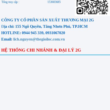
Tổng truy cập :
153683685
CÔNG TY CỔ PHẦN SẢN XUẤT THƯƠNG MẠI 2G
Đ
ịa chỉ: 155 Ngô Quyền, Tăng Nhơn Phú, TP.HCM
HOTLINE: 0944 945 339, 0931067020
Email:
lich.nguyen@thegioiloc.com.vn
HỆ THỐNG CHI NHÁNH & ĐẠI LÝ 2G