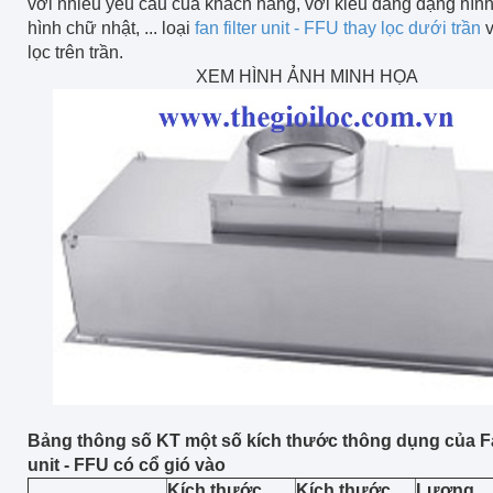
với nhiều yêu cẩu của khách hàng, với kiểu dáng dạng hìn
hình chữ nhật, ... loại
fan filter unit - FFU thay lọc dưới trần
v
lọc trên trần.
XEM HÌNH ẢNH MINH HỌA
Bảng thông số KT một số kích thước thông dụng của Fan
unit - FFU có cổ gió vào
Kích thước
Kích thước
Lượng