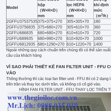
hộp
lọc HEPA
khí định
Model
（
W×H×D
）
（
W×H×D
）
mức
3
mm
mm
（
m
/h
）
2GFFU37537535
375×375×270
305×305×70
180
2GFFU3756835
375×680×270
305×610×70
360
2GFFU686835
680×680×270
610×610×70
720
2GFFU689935
680×990×270
610×920×70
1000
2GFFU6812935
680×1290×270
610×1220×70
1400
Ngoài những quy cách chuẩn trên chúng tôi có thể sản xuất
cầu của khách hàng
VÌ SAO PHẢI THIẾT KẾ FAN FILTER UNIT - FFU 
VÀO
Thông thường thì các loại fan filter unit - FFU thì có 2 dạng l
trên trần và thay lọc dưới trần, và không có cổ gió vào.
HÌNH FAN FILTER UNIT - FFU THAY LỌC TRÊN 