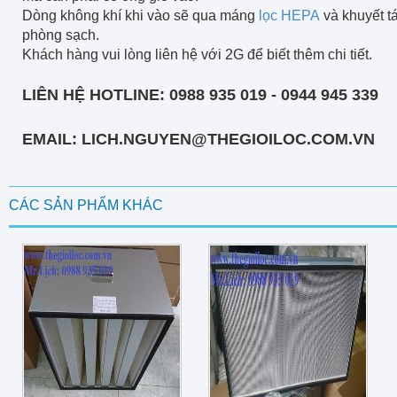
Dòng không khí khi vào sẽ qua máng
lọc HEPA
và khuyết t
phòng sạch.
Khách hàng vui lòng liên hệ với 2G để biết thêm chi tiết.
LIÊN HỆ HOTLINE: 0988 935 019 - 0944 945 339
EMAIL: LICH.NGUYEN@THEGIOILOC.COM.VN
CÁC SẢN PHẨM KHÁC