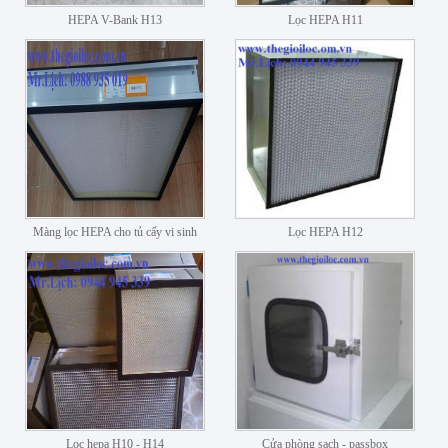
HEPA V-Bank H13
Lọc HEPA H11
Màng lọc HEPA cho tủ cấy vi sinh
Lọc HEPA H12
Lọc hepa H10 - H14
Cửa phòng sạch - passbox