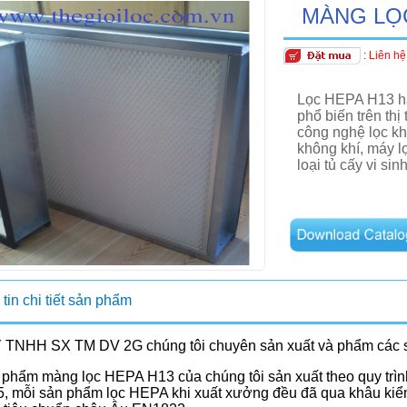
MÀNG LỌ
:
Liên hệ
Lọc HEPA H13 
phổ biến trên th
công nghệ lọc kh
không khí, máy 
loại tủ cấy vi sinh
tin chi tiết sản phẩm
 TNHH SX TM DV 2G chúng tôi chuyên sản xuất và phẩm các sả
 phẩm màng lọc HEPA H13 của chúng tôi sản xuất theo quy trìn
, mỗi sản phẩm lọc HEPA khi xuất xưởng đều đã qua khâu kiểm t