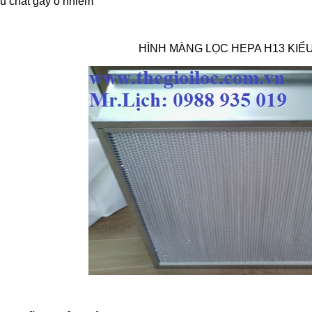
u chất gây ô nhiễm
HÌNH MÀNG LỌC HEPA H13 KI