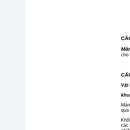
CÁC
Màn
cho 
CẤ
Vật 
khu
Màn
qua 
Khôn
các 