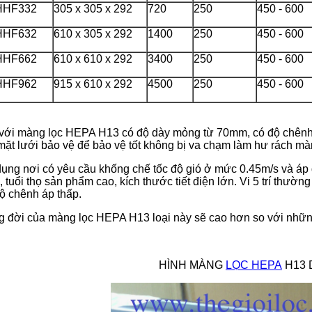
HHF332
305 x 305 x 292
720
250
450 - 600
HHF632
610 x 305 x 292
1400
250
450 - 600
HHF662
610 x 610 x 292
3400
250
450 - 600
HHF962
915 x 610 x 292
4500
250
450 - 600
với màng lọc HEPA H13 có độ dày mỏng từ 70mm, có độ chênh 
mặt lưới bảo vệ để bảo vệ tốt không bị va chạm làm hư rách mà
ụng nơi có yêu cầu khống chế tốc độ gió ở mức 0.45m/s và áp d
, tuổi thọ sản phẩm cao, kích thước tiết điện lớn. Vi 5 trí thườn
ộ chênh áp thấp.
 đời của màng lọc HEPA H13 loại này sẽ cao hơn so với nhữn
HÌNH MÀNG
LỌC HEPA
H13 