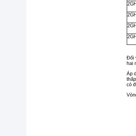
2G
2G
2G
2G
Đối 
hai 
Áp d
thấp
có đ
Vòng