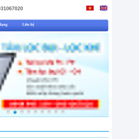
931067020
dụng
Liên hệ