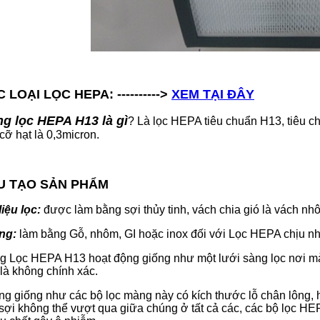
 LOẠI LỌC HEPA: ---------->
XEM TẠI ĐÂY
g lọc HEPA H13 là gì
? Là lọc HEPA tiêu chuẩn H13, tiêu c
cỡ hạt là 0,3micron.
U TẠO SẢN PHẨM
liệu lọc:
được làm bằng sợi thủy tinh, vách chia gió là vách nh
ng:
làm bằng Gỗ, nhôm, GI hoặc inox đối với Lọc HEPA chịu nhi
g L
ọc HEPA H13 hoạt động giống như một lưới sàng lọc nơi ma
là không chính xác.
g giống như các bộ lọc màng này có kích thước lỗ chân lông, 
sợi không thể vượt qua giữa chúng ở tất cả các, các bộ lọc H