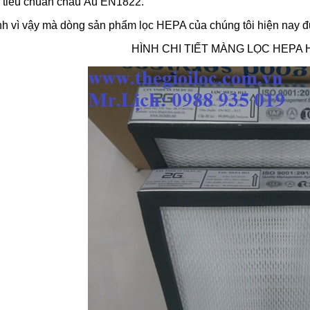
 tiêu chuẩn châu Âu EN1822.
h vì vậy mà dòng sản phẩm lọc HEPA của chúng tôi hiện nay đư
HÌNH CHI TIẾT MÀNG LỌC HEPA H