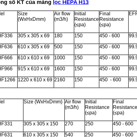
ng số KT của màng
lọc HEPA H13
el
Size
Air flow
Initial
Final
EF
(WxHxDmm)
(m3/h)
Resistance
Resistance
(≤pa)
(≤pa)
HF336
305 x 305 x 69
180
150
450 - 600
99.
HF636
610 x 305 x 69
500
150
450 - 600
99.
HF666
610 x 610 x 69
1000
150
450 - 600
99.
HF966
915 x 610 x 69
1600
150
450 - 600
99.
HF1266
1220 x 610 x 69
2160
150
450 - 600
99.
el
Size (WxHxDmm)
Air flow
Initial
Final
(m3/h)
Resistance
Resistanc
(≤pa)
(≤pa)
HF331
305 x 305 x 150
270
250
450 - 600
HF631
610 x 305 x 150
540
250
450 - 600