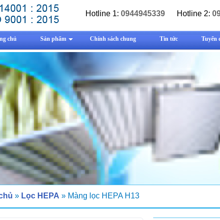
Hotline 1:
0944945339
Hotline 2:
0
ng chủ
Sản phẩm
Chính sách chung
Tin tức
Tuyển 
 chủ
»
Lọc HEPA
» Màng lọc HEPA H13