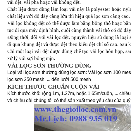
vải dệt, vải pha hoặc vải không dệt.
Chất liệu được dùng làm loại vải này là polyester hoặc ny
chất liệu với độ dày càng lớn thì hiệu quả lọc sơn càng cao.
Vải lọc không dệt có thể được làm bằng bông thô hoặc bằng
tục đi qua máy định hình, cuối cùng thành vải thô có độ d
Đồng thời, đối với vải lọc dệt, nguyên liệu sử dụng là loại 
đi qua khung dệt và được dệt theo kiểu dệt chỉ số cao. Sau
Chỉ một loại vải dệt được dùng chế tạo vải lọc hỗn hợp, s
xử lý với sợi bông mịn.
VẢI LỌC SƠN THƯỜNG DÙNG
Loại vải lọc sơn thường dùng lọc sơn: Vải lọc sơn 100 mes
lọc sơn 250 mesh, ... đến lưới 500 mesh
KÍCH THƯỚC CHUẨN CUỘN VẢI
Kích thước khổ: rộng 1m, 1.27m, hoặc 1,65m/cuộn, ... chiề
và chiều dài chúng tôi có thể sản xuất theo yêu cầu của qu