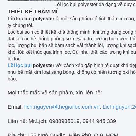
Lõi lọc bụi polyester đa dạng về quy 
THIẾT KẾ THẨM MĨ
Lõi lọc bụi polyester
là một sản phẩm có tình thẩm mĩ cao,
ty chúng tôi.
Lọc bụi sơn có thiết kế khá thông minh, khi ứng dụng công 
đặt tại các hệ thống phòng sơn. Sau đó, lượng bụi được hút
lọc, lượng bụi bẩn sẽ bám sạch vài thành lõi, lượng khí sạch 
khỏi lõi; kết thúc quá trình lọc. Cứ như thế, các lượng khí bụ
lõi lọc.
Lõi lọc bụi
polyester
với cách xếp gấp hình rẻ quạt khá đẹp
như bề mặt kim loại sáng bóng, không có hiện tượng oxi hó
bảo.
Mọi thắc mắc về sản phẩm, xin liên hệ:
Email:
lich.nguyen@thegioiloc.com.vn
.
Lichnguyen.
Liên hệ: Mr.Lịch: 0988935019, 0944 945 339
Địa chỉ: 155 Ngô Quyền, Hiệp Phú, Q.9, HCM