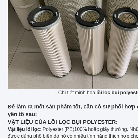
Chi tiết minh họa
lõi lọc bụi polyest
Để làm ra một sản phẩm tốt, cần có sự phối hợp
yến tố sau:
VẬT LIỆU CỦA LÕI LỌC BỤI POLYESTER:
Vật liệu lõi lọc
: Polyester (PE)100% hoặc giấy thường. Nhữn
được dùng phồ biến do nó có nhiều tình năng thích hợp cho 