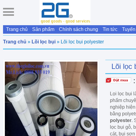
Trang chủ
Sản phẩm
Chính sách chung
Tin tức
Tuyển
Trang chủ
»
Lõi lọc bụi
» Lõi lọc bụi polyester
Lõi lọc 
Lọi lọc bụi 
phẩm chuyên
nghiệp hiện 
bằng polyet
polyester
.
lọc bụi gỗ, 
cát, bụi sơn