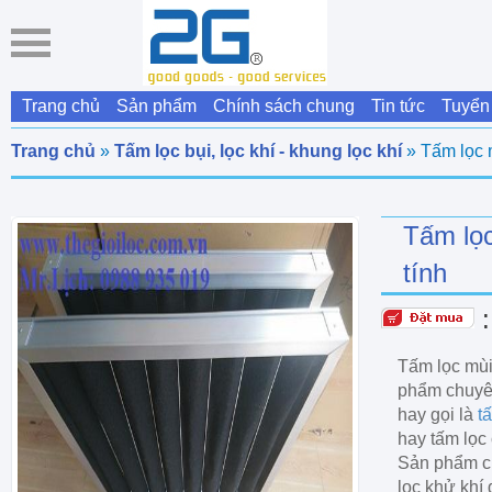
Trang chủ
Sản phẩm
Chính sách chung
Tin tức
Tuyển
Trang chủ
»
Tấm lọc bụi, lọc khí - khung lọc khí
» Tấm lọc m
Tấm lọc
tính
Tấm lọc mùi 
phẩm chuyên
hay gọi là
t
hay tấm lọc 
Sản phẩm c
lọc khử khí 