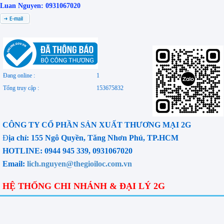
Luan Nguyen: 0931067020
Đang online :
1
Tổng truy cập :
153675832
CÔNG TY CỔ PHẦN SẢN XUẤT THƯƠNG MẠI 2G
Đ
ịa chỉ: 155 Ngô Quyền, Tăng Nhơn Phú, TP.HCM
HOTLINE: 0944 945 339, 0931067020
Email:
lich.nguyen@thegioiloc.com.vn
HỆ THỐNG CHI NHÁNH & ĐẠI LÝ 2G