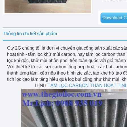
Thông tin chi tiết sản phẩm
Cty 2G chúng tôi là đơn vị chuyên gia công sản xuất các s
hoạt tính - tấm lọc khử mùi carbon, hay tấm lọc carbon than
lọc khí độc, khử mùi phân phối trên toàn quốc với giá thành 
Với thiết kế từ các sợi carbon tổng hợp hoặc các hạt carbo
thành từng tấm, xếp nếp theo hình zic zắc, tạo khe hở tạo đ
tích lọc cao làm tăng hiệu quả lọc bụi cũng như khử mùi, khử
HÌNH
TẤM LỌC CARBON THAN HOẠT TÍN