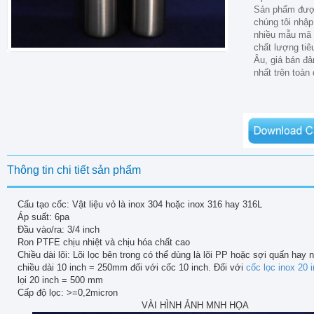
Sản phẩm đượ
chúng tôi nhập
nhiều mẫu mã 
chất lượng ti
Âu, giá bán đ
nhất trên toàn
Thông tin chi tiết sản phẩm
Cấu tạo cốc: Vật liệu vỏ là inox 304 hoặc inox 316 hay 316L
Áp suất: 6pa
Đầu vào/ra: 3/4 inch
Ron PTFE chịu nhiệt và chịu hóa chất cao
Chiều dài lõi: Lõi lọc bên trong có thể dùng là lõi PP hoặc sợi quấn hay n
chiều dài 10 inch = 250mm đối với cốc 10 inch. Đối với
cốc lọc inox 20 
lọi 20 inch = 500 mm
Cấp độ lọc: >=0,2micron
VÀI HÌNH ẢNH MNH HỌA