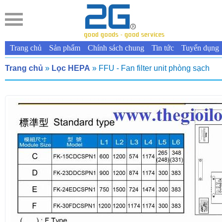
Trang chủ
Sản phẩm
Chính sách chung
Tin tức
Tuyển dụng
Trang chủ
»
Lọc HEPA
» FFU - Fan filter unit phòng sạch