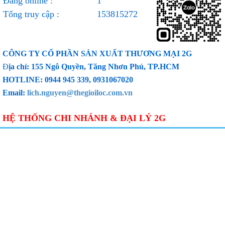
Đang online :
1
Tổng truy cập :
153815272
CÔNG TY CỔ PHẦN SẢN XUẤT THƯƠNG MẠI 2G
Đ
ịa chỉ: 155 Ngô Quyền, Tăng Nhơn Phú, TP.HCM
HOTLINE: 0944 945 339, 0931067020
Email:
lich.nguyen@thegioiloc.com.vn
HỆ THỐNG CHI NHÁNH & ĐẠI LÝ 2G