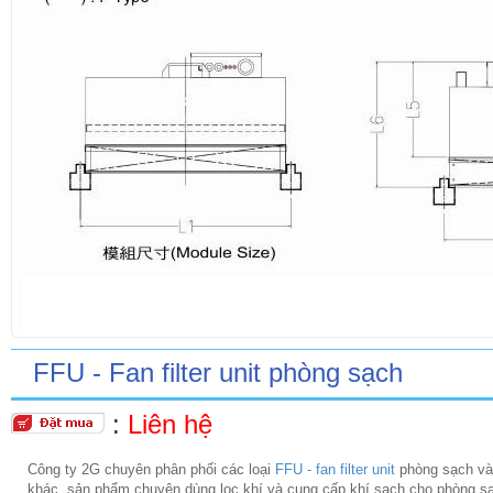
FFU - Fan filter unit phòng sạch
:
Liên hệ
Công ty 2G chuyên phân phối các loại
FFU - fan filter unit
phòng sạch và 
khác, sản phẩm chuyên dùng lọc khí và cung cấp khí sạch cho phòng s