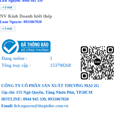
Lich Nguyen: 0944 945 339
NV Kinh Doanh lưới thép
Luan Nguyen: 0931067020
Đang online :
1
Tổng truy cập :
153798268
CÔNG TY CỔ PHẦN SẢN XUẤT THƯƠNG MẠI 2G
Đ
ịa chỉ: 155 Ngô Quyền, Tăng Nhơn Phú, TP.HCM
HOTLINE: 0944 945 339, 0931067020
Email:
lich.nguyen@thegioiloc.com.vn