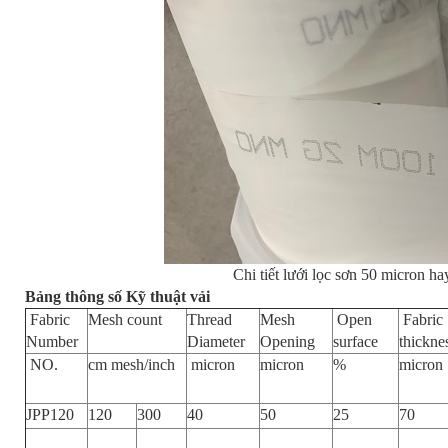
Chi tiết lưới lọc sơn 50 micron h
Bảng thông số Kỹ thuật vải
Fabric
Mesh count
Thread
Mesh
Open
Fabric
Number
Diameter
Opening
surface
thickne
NO.
cm mesh/inch
micron
micron
%
micron
JPP120
120
300
40
50
25
70