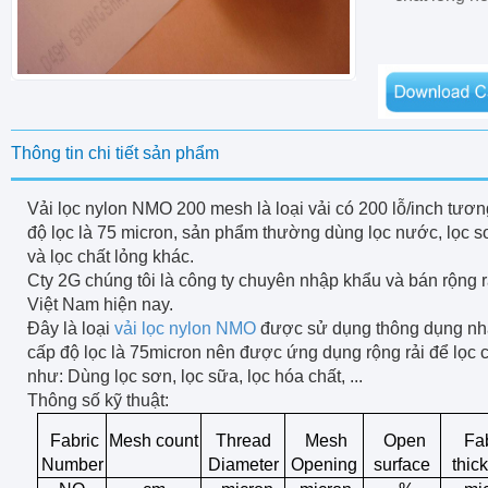
Thông tin chi tiết sản phẩm
Vải lọc nylon NMO 200 mesh là loại vải có 200 lỗ/inch tươ
độ lọc là 75 micron, sản phẩm thường dùng lọc nước, lọc sơ
và lọc chất lỏng khác.
Cty 2G chúng tôi là công ty chuyên nhập khẩu và bán rộng rả
Việt Nam hiện nay.
Đây là loại
vải lọc nylon NMO
được sử dụng thông dụng nhấ
cấp độ lọc là 75micron nên được ứng dụng rộng rải để lọc c
như: Dùng lọc sơn, lọc sữa, lọc hóa chất, ...
Thông số kỹ thuật:
Fabric
Mesh count
Thread
Mesh
Open
Fab
Number
Diameter
Opening
surface
thic