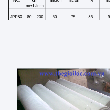
NO.
cm
micron
micron
%
mi
mesh/inch
JPP80
80
200
50
75
36
9