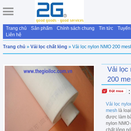
Trang chủ
Sản phẩm
Chính sách chung
Tin tức
Tuyển
Liên hệ
Trang chủ
»
Vải lọc chất lỏng
» Vải lọc nylon NMO 200 mes
Vải lọ
200 me
Vải lọc nyl
mesh
là loại
được làm bằ
nylon NMO 
chất lỏng nó