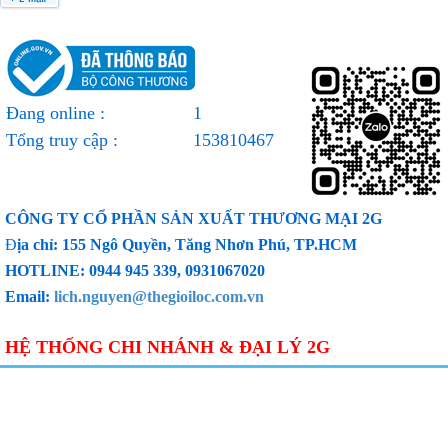
Đang online :
1
Tổng truy cập :
153810467
CÔNG TY CỔ PHẦN SẢN XUẤT THƯƠNG MẠI 2G
Đ
ịa chỉ: 155 Ngô Quyền, Tăng Nhơn Phú, TP.HCM
HOTLINE: 0944 945 339, 0931067020
Email:
lich.nguyen@thegioiloc.com.vn
HỆ THỐNG CHI NHÁNH & ĐẠI LÝ 2G