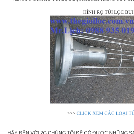
HÌNH RỌ TÚI LỌC BỤ
>>>
CLICK XEM CÁC LOẠI T
HÃY ĐẾN VỚI 2G CHÚNG TÔI ĐỂ CÓ ĐƯỢC NHỮNG 