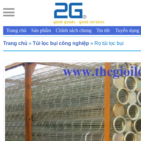
Trang chủ
Sản phẩm
Chính sách chung
Tin tức
Tuyển dụng
Trang chủ
»
Túi lọc bụi công nghiệp
» Rọ túi lọc bụi