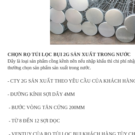
CHỌN RỌ TÚI LỌC BỤI 2G SẢN XUẤT TRONG NƯỚC
Đây là loại sản phẩm cồng kềnh nên nếu nhập khẩu thì chi phí nhậ
thường chọn sản phẩm sản xuất trong nước.
- CTY 2G SẢN XUẤT THEO YÊU CẦU CỦA KHÁCH HÀN
- ĐƯỜNG KÍNH SỢI DÂY 4MM
- BƯỚC VÒNG TĂN CỨNG 200MM
- TỪ 8 ĐẾN 12 SỢI DỌC
- VENTUY CỦA RỌ TÚI LỌC BỤI KHÁCH HÀNG TÙY C