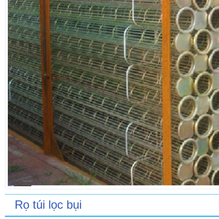
Rọ túi lọc bụi