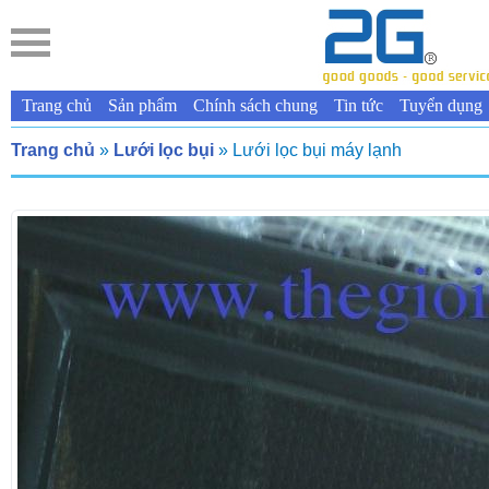
Trang chủ
Sản phẩm
Chính sách chung
Tin tức
Tuyển dụng
Trang chủ
»
Lưới lọc bụi
» Lưới lọc bụi máy lạnh