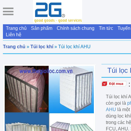
Trang chủ
Sản phẩm
Chính sách chung
Tin tức
Tuyển
Liên hệ
Trang chủ
»
Túi lọc khí
» Túi lọc khí AHU
Túi lọc
Túi lọc khí
còn gọi là
ph
AHU
là một 
dùng lọc kh
trong các h
FCU, AHU.