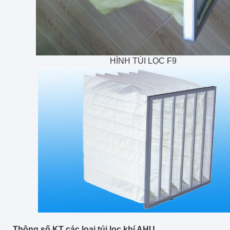
HÌNH TÚI LỌC F9
Thông số KT các loại túi lọc khí AHU