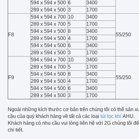
594 x 594 x 500
6
3400
289 x 594 x 500
3
1700
594 x 594 x 700
10
3400
289 x 594 x 700
5
1700
594 x 594 x 500
8
3400
F8
55/250
289 x 594 x 500
4
1700
594 x 594 x 500
6
3400
289 x 594 x 500
3
1700
594 x 594 x 700
10
3400
289 x 594 x 700
5
1700
594 x 594 x 500
8
3400
F9
55/250
289 x 594 x 500
4
1700
594 x 594 x 500
6
3400
289 x 594 x 500
3
1700
Ngoài những kích thước cơ bản trên chúng tôi có thể sản x
cầu của quý khách hàng về tất cả các loại
túi lọc khí
AHU.
Khách hàng có nhu cầu vui lòng liên hệ với 2G chúng tôi để
chi tiết.