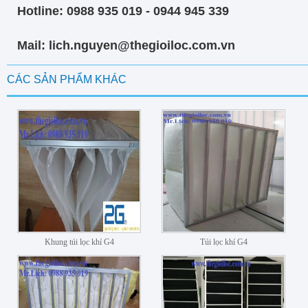
Hotline: 0988 935 019 - 0944 945 339
Mail: lich.nguyen@thegioiloc.com.vn
CÁC SẢN PHẨM KHÁC
Khung túi lọc khí G4
Túi lọc khí G4