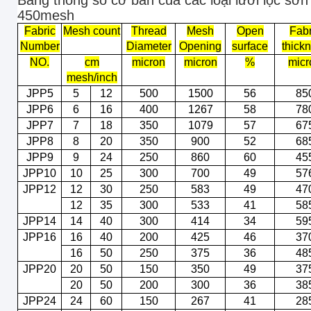
Bảng thông số cơ bản của các loại lưới lọc sơ
450mesh
Fabric
Mesh count
Thread
Mesh
Open
Fabr
Number
Diameter
Opening
surface
thick
NO.
cm
micron
micron
%
micr
mesh/inch
JPP5
5
12
500
1500
56
85
JPP6
6
16
400
1267
58
78
JPP7
7
18
350
1079
57
67
JPP8
8
20
350
900
52
68
JPP9
9
24
250
860
60
45
JPP10
10
25
300
700
49
57
JPP12
12
30
250
583
49
47
12
35
300
533
41
58
JPP14
14
40
300
414
34
59
JPP16
16
40
200
425
46
37
16
50
250
375
36
48
JPP20
20
50
150
350
49
37
20
50
200
300
36
38
JPP24
24
60
150
267
41
28