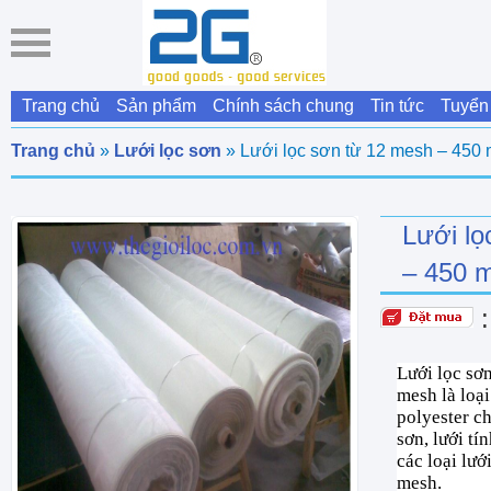
Trang chủ
Sản phẩm
Chính sách chung
Tin tức
Tuyển
Trang chủ
»
Lưới lọc sơn
» Lưới lọc sơn từ 12 mesh – 450
Lưới lọ
– 450 
Lưới lọc sơ
mesh là loại
polyester c
sơn, lưới tí
các loại lướ
mesh.