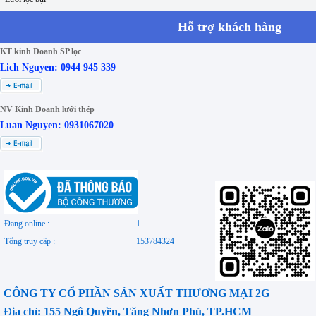
Hỗ trợ khách hàng
KT kinh Doanh SP lọc
Lich Nguyen: 0944 945 339
NV Kinh Doanh lưới thép
Luan Nguyen: 0931067020
Đang online :
1
Tổng truy cập :
153784324
CÔNG TY CỔ PHẦN SẢN XUẤT THƯƠNG MẠI 2G
Đ
ịa chỉ: 155 Ngô Quyền, Tăng Nhơn Phú, TP.HCM