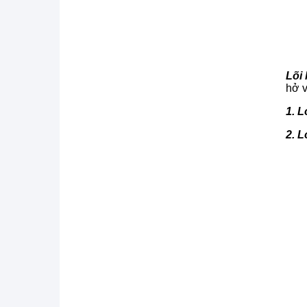
Lõi 
hở v
1. 
2. L