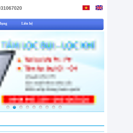
931067020
dụng
Liên hệ