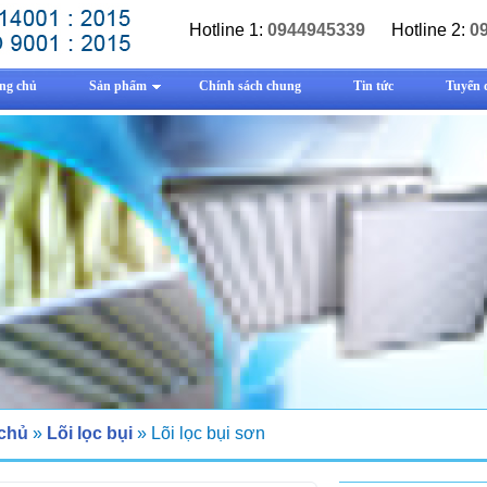
Hotline 1:
0944945339
Hotline 2:
0
ng chủ
Sản phẩm
Chính sách chung
Tin tức
Tuyển 
 chủ
»
Lõi lọc bụi
» Lõi lọc bụi sơn