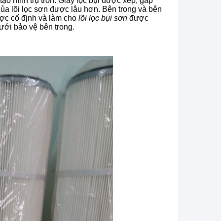
tạo hình trụ tròn. Giấy lọc bụi được xếp, gấp
của lõi lọc sơn được lâu hơn. Bên trong và bên
ược cố định và làm cho
lõi lọc bụi sơn
được
ưới bảo vệ bên trong.