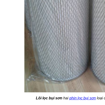
Lõi lọc bụi sơn
hai
phin lọc bụi sơn
loại 