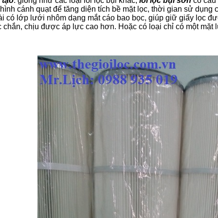
 tạo
: giống như các loại lõi lọc bụi khác,
lõi lọc bụi sơn
có cấu 
hình cánh quạt để tăng diện tích bề mặt lọc, thời gian sử dụng 
i có lớp lưới nhôm dạng mắt cáo bao bọc, giúp giữ giấy lọc đ
 chắn, chịu được áp lực cao hơn. Hoặc có loại chỉ có một mặt l