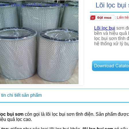
Lõi lọc bụi
:
Liên hệ
Lõi lọc bụi
sơn đư
bền và hiệu quả 
lọc bụi sơn tĩnh 
hệ thống xử lý bụ
tin chi tiết sản phẩm
lọc bụi sơn
còn gọi là lõi lọc bụi sơn tĩnh điện.
Sản phẩm được t
iệu quả lọc cao.