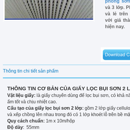
phòng sơ
và 3 lớp. P
và lẻ trên
với giá th
hiện nay.
Thông tin chi tiết sản phẩm
THÔNG TIN CƠ BẢN CỦA GIẤY LỌC BỤI SƠN 2 
Vật liệu giấy:
là giấy chuyên dùng để lọc bụi sơn, có khả 
ẩm tốt và chịu nhiệt cao.
Cấu tạo của giấy lọc bụi sơn 2 lớp:
gồm 2 lớp giấy cellul
và xếp chồng lên nhau trong đó có 1 lớp khoét lỗ trên bề mặ
Quy cách chuẩn:
1m x 10m/hộp
Độ dày
: 55mm