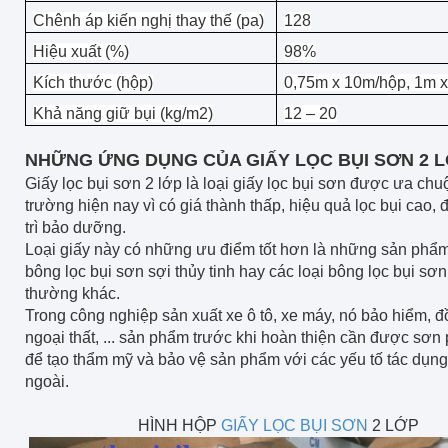
Chênh áp kiến nghị thay thế (pa)
128
Hiệu xuất (%)
98%
Kích thước (hộp)
0,75m x 10m/hộp, 1m 
Khả năng giữ bụi (kg/m2)
12 – 20
NHỮNG ỨNG DỤNG CỦA GIẤY LỌC BỤI SƠN 2 
Giấy lọc bụi sơn 2 lớp là loại giấy lọc bụi sơn được ưa chuộ
trường hiện nay vì có giá thành thấp, hiệu quả lọc bụi cao,
trì bảo dưỡng.
Loại giấy này có những ưu điểm tốt hơn là những sản phẩ
bông lọc bụi sơn sợi thủy tinh hay các loại bông lọc bụi sơ
thường khác.
Trong công nghiệp sản xuất xe ô tô, xe máy, nó bảo hiểm, đ
ngoại thất, ... sản phẩm trước khi hoàn thiện cần được sơn
để tạo thẩm mỹ và bảo vệ sản phẩm với các yếu tố tác dụng
ngoài.
HÌNH HỘP
GIẤY LỌC BỤI SƠN
2 LỚP