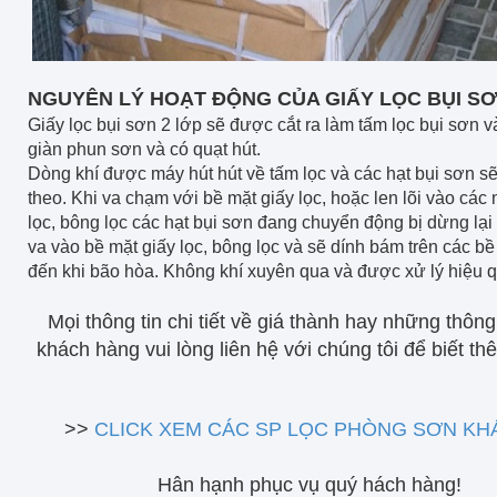
NGUYÊN LÝ HOẠT ĐỘNG CỦA GIẤY LỌC BỤI SƠ
Giấy lọc bụi sơn 2 lớp sẽ được cắt ra làm tấm lọc bụi sơn v
giàn phun sơn và có quạt hút.
Dòng khí được máy hút hút về tấm lọc và các hạt bụi sơn sẽ
theo. Khi va chạm với bề mặt giấy lọc, hoặc len lõi vào các 
lọc, bông lọc các hạt bụi sơn đang chuyển động bị dừng lại 
va vào bề mặt giấy lọc, bông lọc và sẽ dính bám trên các b
đến khi bão hòa. Không khí xuyên qua và được xử lý hiệu q
Mọi thông tin chi tiết về giá thành hay những thông
khách hàng vui lòng liên hệ với chúng tôi để biết thêm
>>
CLICK XEM CÁC SP LỌC PHÒNG SƠN K
Hân hạnh phục vụ quý hách hàng!