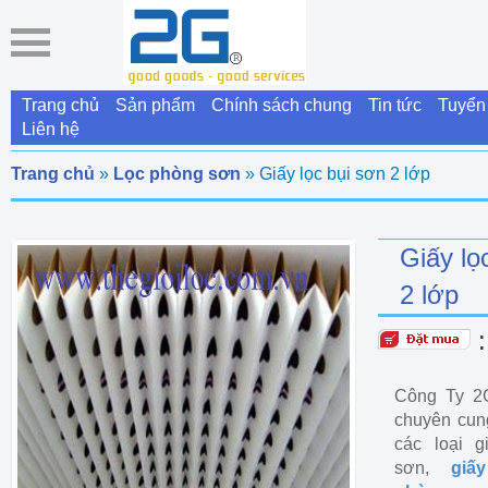
Trang chủ
Sản phẩm
Chính sách chung
Tin tức
Tuyển
Liên hệ
Trang chủ
»
Lọc phòng sơn
» Giấy lọc bụi sơn 2 lớp
Giấy lọ
2 lớp
Công Ty 2G
chuyên cung
các loại g
sơn,
giấ