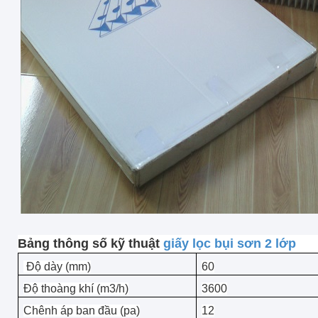
Bảng thông số kỹ thuật
giấy lọc bụi sơn 2 lớp
Độ dày (mm)
60
Độ thoàng khí (m3/h)
3600
Chênh áp ban đầu (pa)
12