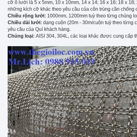
cỡ ô lưới là 5 x 5mm, 10 x 10mm, 14 x 14; 16 x 16; 18 x 18; 2
những kích cỡ khác theo yêu cầu của côn trùng cần chống 
Chiều rộng lưới:
1000mm, 1200mm tuỳ theo từng chủng loại
Chiều dài lưới:
dạng cuộn (20m - 30m/cuộn tuỳ theo từng c
yêu cầu của Quí khách hàng.
Chủng loại:
AISI 304, 304L, các loại khác được cung cấp t