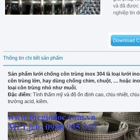
và đã được 
nghiệp tin 
Thông tin chi tiết sản phẩm
Sản phẩm
lưới chống côn trùng inox 304
là loại lưới in
côn trùng lớn, hay dùng chống chim, chuột, .... hoặc in
loại côn trùng nhỏ như muỗi.
Đặc điểm:
Tính thẩm mỹ và độ ổn định cao, chịu nhiệt, chị
trường acid, kiềm.