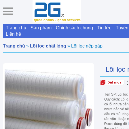
Trang chủ
Sản phẩm
Chính sách chung
Tin tức
Tuyển
Liên hệ
Trang chủ
»
Lõi lọc chất lỏng
» Lõi lọc nếp gấp
Lõi lọc
Tên SP: Lõi lọc
Quy cách: Lõi 
có lõi nhựa bên
nhựa bảo vệ bê
đầu có mũi nhọc
răn vặn. Hoặc c
Được dùng để
thứ có liên quan