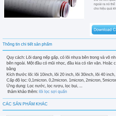
ngoài ra nó thể
cho hiệu quá kh
Thông tin chi tiết sản phẩm
Quy cách: Lõi dạng nếp gấp, có lõi nhựa bên trong và võ n
bên ngoài. Một đầu có mũi nhọc, đầu kia có răn vặn. Hoặc c
bằng
Kích thước lõi: lõi 10inch, lõi 20 inch, lõi 30inch, lõi 40 inch, 
Cấp độ lọc: 0,1micron. 0,2micron. 1micron, 2micron, 5micron,
Ứng dụng: Lọc nước, lọc rượu, lọc bụi, ...
thảm khảo thêm:
lõi lọc sợi quấn
CÁC SẢN PHẨM KHÁC