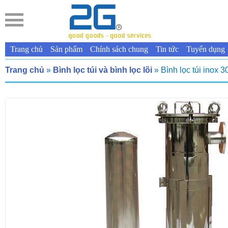
Trang chủ
Sản phẩm
Chính sách chung
Tin tức
Tuyển dụng
Trang chủ
»
Bình lọc túi và bình lọc lõi
» Bình lọc túi inox 3