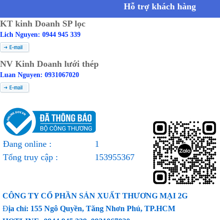
Hỗ trợ khách hàng
KT kinh Doanh SP lọc
Lich Nguyen: 0944 945 339
NV Kinh Doanh lưới thép
Luan Nguyen: 0931067020
Đang online :
1
Tổng truy cập :
153955367
CÔNG TY CỔ PHẦN SẢN XUẤT THƯƠNG MẠI 2G
Đ
ịa chỉ: 155 Ngô Quyền, Tăng Nhơn Phú, TP.HCM