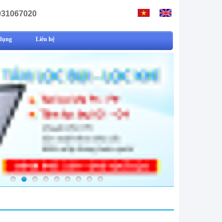
931067020
dụng
Liên hệ