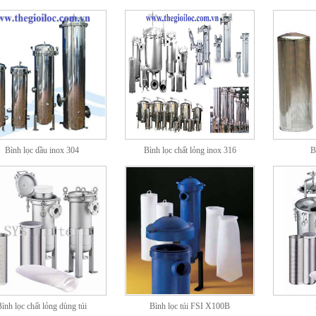
Bình lọc dầu inox 304
Bình lọc chất lỏng inox 316
B
ình lọc chất lỏng dùng túi
Bình lọc túi FSI X100B