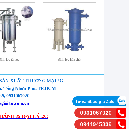
ình lọc túi lọc
Bình lọc hóa chất
 SẢN XUẤT THƯƠNG MẠI 2G
yền, Tăng Nhơn Phú, TP.HCM
9, 0931067020
Tư vấn/báo giá Zalo
gioiloc.com.vn
0931067020
HÁNH & ĐẠI LÝ 2G
0944945339