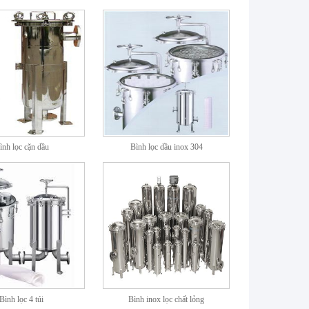
ình lọc cặn dầu
Bình lọc dầu inox 304
Bình lọc 4 túi
Bình inox lọc chất lỏng