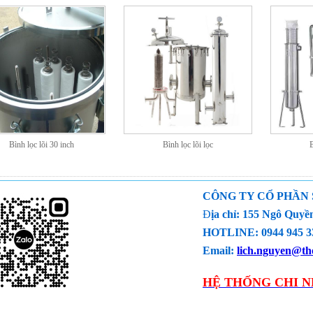
Bình lọc lõi 30 inch
Bình lọc lõi lọc
B
CÔNG TY CỔ PHẦN
Đ
ịa chỉ: 155 Ngô Qu
HOTLINE: 0944 945 33
Email:
lich.nguyen@the
HỆ THỐNG CHI N