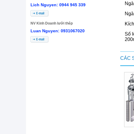
Ngà
Lich Nguyen: 0944 945 339
Ngàn
NV Kinh Doanh lưới thép
Kích
Luan Nguyen: 0931067020
Số l
200
CÁC 