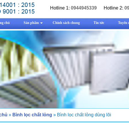
Hotline 1:
0944945339
Hotline 2:
0
ng chủ
Sản phẩm
Chính sách chung
Tin tức
Tuyển 
 chủ
»
Bình lọc chất lỏng
» Bình lọc chất lỏng dùng lõi