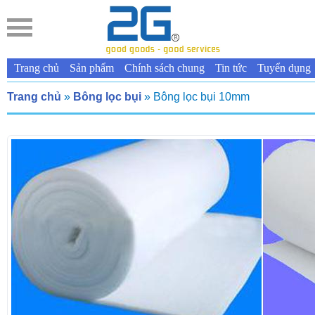
Trang chủ
Sản phẩm
Chính sách chung
Tin tức
Tuyển dụng
Trang chủ
»
Bông lọc bụi
» Bông lọc bụi 10mm