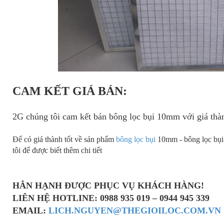
CAM KẾT GIÁ BÁN:
2G chúng tôi cam kết bán bông lọc bụi 10mm với giá thàn
Để có giá thành tốt về sản phẩm
bông lọc bụi
10mm - bông lọc bụi
tôi để được biết thêm chi tiết
HÂN HẠNH ĐƯỢC PHỤC VỤ KHÁCH HÀNG!
LIÊN HỆ HOTLINE: 0988 935 019 – 0944 945 339
EMAIL:
LICH.NGUYEN@THEGIOILOC.COM.VN