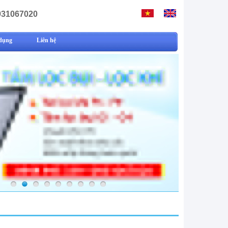
931067020
dụng
Liên hệ