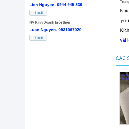
Trọng
Lich Nguyen: 0944 945 339
Nhiệ
pH: 1
NV Kinh Doanh lưới thép
Luan Nguyen: 0931067020
Kích
vải 
CÁC 