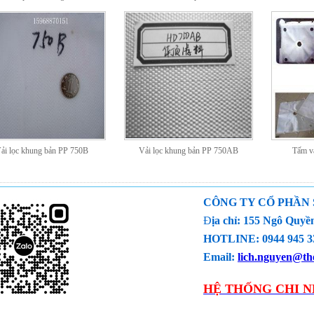
ải lọc khung bản PP 750B
Vải lọc khung bản PP 750AB
Tấm vả
CÔNG TY CỔ PHẦN
Đ
ịa chỉ: 155 Ngô Qu
HOTLINE: 0944 945 33
Email:
lich.nguyen@the
HỆ THỐNG CHI N