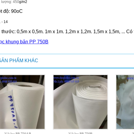
 lượng:
450
g/m2
t độ: 90oC
 - 14
 thước: 0,5m x 0,5m. 1m x 1m. 1,2m x 1,2m. 1,5m x 1,5m, ... Có
lọc khung bản PP 750B
SẢN PHẨM KHÁC