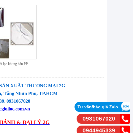
i lọc khung bản PP
 SẢN XUẤT THƯƠNG MẠI 2G
yền, Tăng Nhơn Phú, TP.HCM
9, 0931067020
Tư vấn/báo giá Zalo
gioiloc.com.vn
0931067020
HÁNH & ĐẠI LÝ 2G
0944945339