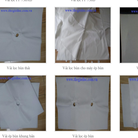
Vải lọc PP 750AB
Vải lọc PP 750B
V
Vải lọc bùn thải
Vải lọc bùn cho máy ép bùn
Vải ép bùn khung bản
Vải lọc ép bùn