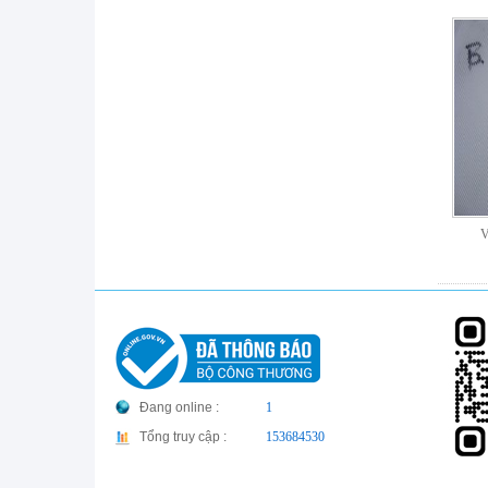
V
Đang online :
1
Tổng truy cập :
153684530