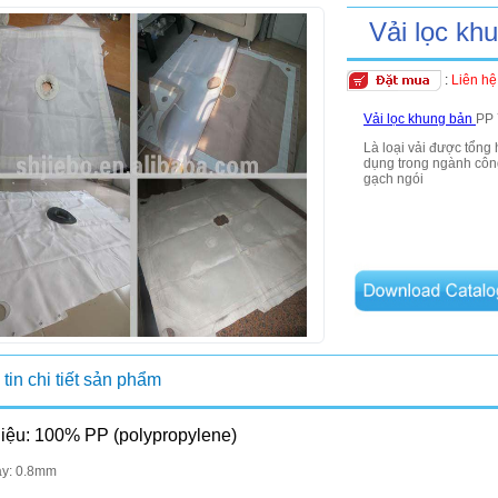
Vải lọc kh
:
Liên hệ
Vải lọc khung bản
PP
Là loại vải được tổng
dụng trong ngành công
gạch ngói
tin chi tiết sản phẩm
liệu: 100% PP (polypropylene)
ày: 0.8mm