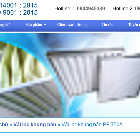
Hotline 1:
0944945339
Hotline 2:
0
ng chủ
Sản phẩm
Chính sách chung
Tin tức
Tuyển 
 chủ
»
Vải lọc khung bản
» Vải lọc khung bản PP 750A