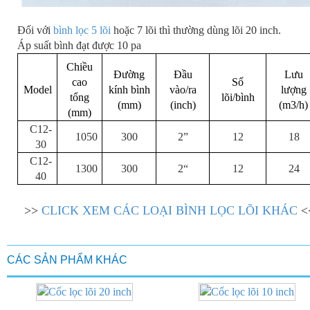
Đối với
bình lọc 5 lõi
hoặc 7 lõi thì thường dùng lõi 20 inch.
Áp suất bình đạt được 10 pa
Chiều
Đường
Đầu
Lưu
cao
Số
Model
kính bình
vào/ra
lượng
tổng
lõi/bình
(mm)
(inch)
(m3/h)
(mm)
C12
-
2”
1050
300
12
18
30
C12
-
2“
1300
300
12
24
40
>>
CLICK XEM CÁC LOẠI BÌNH LỌC LÕI KHÁC
<
CÁC SẢN PHẨM KHÁC