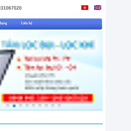
931067020
dụng
Liên hệ