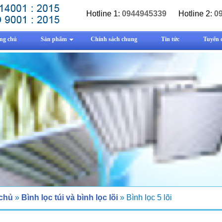
Hotline 1:
0944945339
Hotline 2:
0
ng chủ
Sản phẩm
Chính sách chung
Tin tức
Tuyển 
 chủ
»
Bình lọc túi và bình lọc lõi
» Bình lọc 5 lõi