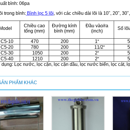
uất bình: 06pa
õi trong bình:
Bình lọc 5 lõi
, với các chiều dài lõi là 10", 20", 30", 
Chiều cao
Đường kính
Đầu vào/ra
Model
Số lõi
tổng (mm)
bình (mm)
(inch)
1
C
5
-
10
470
200
5
”
11
/
2
C
5
-
20
780
200
5
”
2
C
5
-
30
1050
200
5
”
2
C
5
-
40
1210
200
5
”
dụng: Lọc nước, lọc cặn, lọc cặn dầu, lọc nước biển, lọc cát, lọ
SẢN PHẨM KHÁC