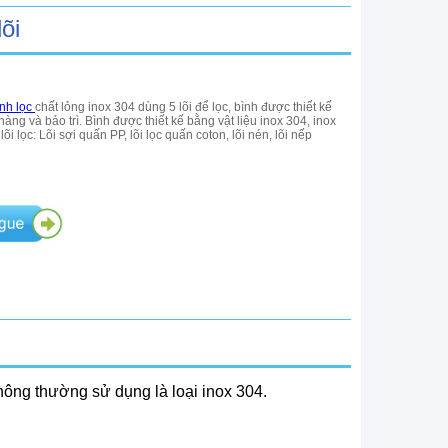
lõi
nh lọc
chất lỏng inox 304 dùng 5 lõi để lọc, bình được thiết kế
àng và bảo trì. Bình được thiết kế bằng vật liệu inox 304, inox
lõi lọc: Lõi sợi quấn PP, lõi lọc quấn coton, lõi nén, lõi nếp
Thông thường sử dụng là loại inox 304.