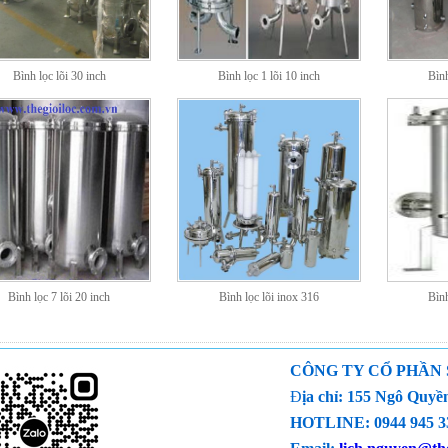
Bình lọc lõi 30 inch
Bình lọc 1 lõi 10 inch
Bình
Bình lọc 7 lõi 20 inch
Bình lọc lõi inox 316
Bình
CÔNG TY CỔ PHẦN
Đ
ịa chỉ: 155 Ngô Qu
HOTLINE: 0944 945 33