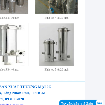
 lọc 5 lõi 30 inch
Bình lọc 7 lõi 30 inch
 lọc 5 lõi 40 inch
Bình lọc 5 lõi 20 inch
 SẢN XUẤT THƯƠNG MẠI 2G
yền, Tăng Nhơn Phú, TP.HCM
9, 0931067020
Tư vấn/báo giá Zalo