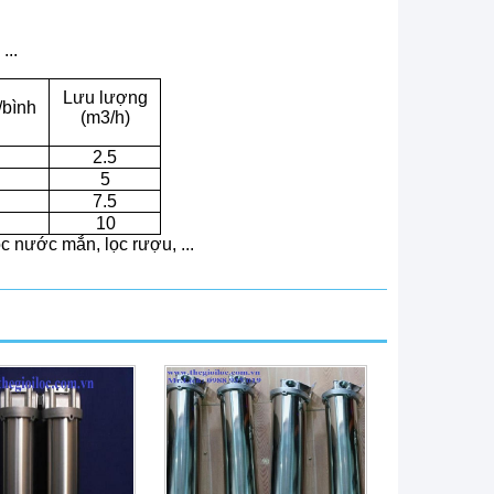
...
Lưu lượng
/bình
(m3/h)
2
.
5
5
7
.
5
10
c nước mắn, lọc rượu, ...