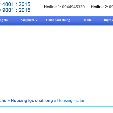
Hotline 1:
0944945339
Hotline 2:
0
ng chủ
Sản phẩm
Chính sách chung
Tin tức
Tuyển 
 chủ
»
Housing lọc chất lỏng
» Housing lọc túi