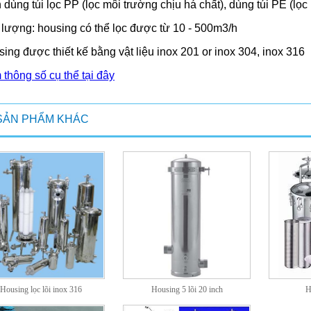
 dùng túi lọc PP (lọc môi trường chịu há chất), dùng túi PE (lọc m
lượng: housing có thể lọc được từ 10 - 500m3/h
ing được thiết kế bằng vật liệu inox 201 or inox 304, inox 316
thông số cụ thể tại đây
SẢN PHẨM KHÁC
Housing lọc lõi inox 316
Housing 5 lõi 20 inch
H