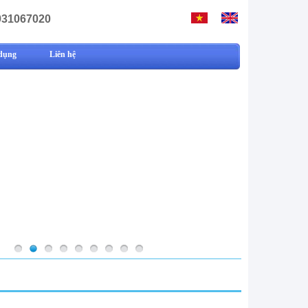
931067020
dụng
Liên hệ