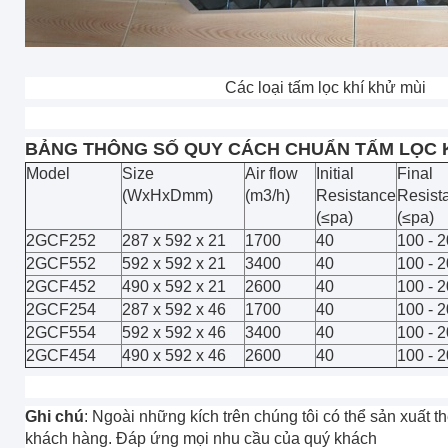
Các loại tấm lọc khí khử mùi
BẢNG THÔNG SỐ QUY CÁCH CHUẨN TẤM LỌC K
Model
Size
Air flow
Initial
Final
(WxHxDmm)
(m3/h)
Resistance
Resist
(≤pa)
(≤pa)
2GCF252
287 x 592 x 21
1700
40
100 - 
2GCF552
592 x 592 x 21
3400
40
100 - 
2GCF452
490 x 592 x 21
2600
40
100 - 
2GCF254
287 x 592 x 46
1700
40
100 - 
2GCF554
592 x 592 x 46
3400
40
100 - 
2GCF454
490 x 592 x 46
2600
40
100 - 
Ghi chú
: Ngoài những kích trên chúng tôi có thể sản xuất 
khách hàng. Đáp ứng mọi nhu cầu của quý khách