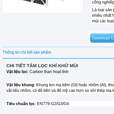
công nghiêp,
Là loại sả
nhiều nhất 
mùi các loại
Thông tin chi tiết sản phẩm
CHI TIẾT TẤM LỌC KHÍ KHỬ MÙI
Vật liệu lọc
: Carbon than hoạt tính
Vật liệu khung
: Khung ton mạ kẽm (GI) hoặc nhôm (Al), th
vật liệu nhôm, có độ bền và độ mỹ cao hơn so với thép mạ
Tiêu chuẩn lọc
: EN779-G2/G3/G4