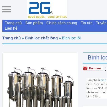
Trang chủ
Sản phẩm
Chính sách chung
Tin tức
Tuyển
Liên hệ
Trang chủ
»
Bình lọc chất lỏng
» Bình lọc lõi
Bình lọc
Sản phẩm
bình 
bình được sản 
liệu inox 304. B
nhiều loại: bình 
bình 7 lõi,...