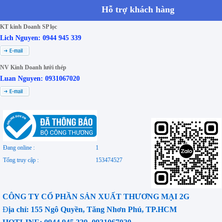
Hỗ trợ khách hàng
KT kinh Doanh SP lọc
Lich Nguyen: 0944 945 339
NV Kinh Doanh lưới thép
Luan Nguyen: 0931067020
Đang online :
1
Tổng truy cập :
153474527
CÔNG TY CỔ PHẦN SẢN XUẤT THƯƠNG MẠI 2G
Đ
ịa chỉ: 155 Ngô Quyền, Tăng Nhơn Phú, TP.HCM