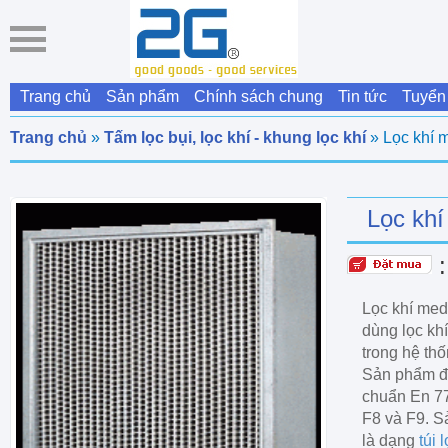
Trang chủ
Sản phẩm
Chính sách chung
Tin tức
Tuyển
Trang chủ
»
Tấm lọc bụi, lọc khí - khung lọc khí
» Lọc khí 
Lọc kh
Lọc khí me
dùng lọc khí
trong hệ thố
Sản phẩm đư
chuẩn En 77
F8 và F9. S
là dạng
túi 