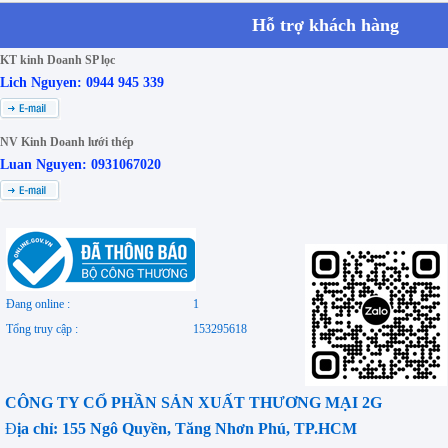
Hỗ trợ khách hàng
KT kinh Doanh SP lọc
Lich Nguyen: 0944 945 339
NV Kinh Doanh lưới thép
Luan Nguyen: 0931067020
Đang online :
1
Tổng truy cập :
153295618
CÔNG TY CỔ PHẦN SẢN XUẤT THƯƠNG MẠI 2G
Đ
ịa chỉ: 155 Ngô Quyền, Tăng Nhơn Phú, TP.HCM