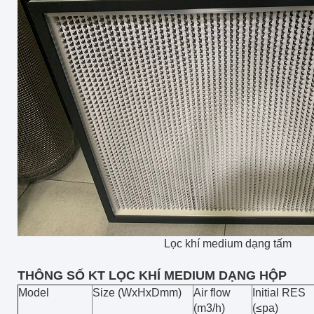
Lọc khí medium dạng tấm
THÔNG SỐ KT LỌC KHÍ MEDIUM DẠNG HỘP
Model
Size (WxHxDmm)
Air flow
Initial RES
(m3/h)
(≤pa)