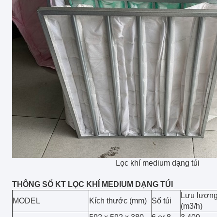
Lọc khí medium dạng túi
THÔNG SỐ KT LỌC KHÍ MEDIUM DẠNG TÚI
Lưu lượn
MODEL
Kích thước (mm)
Số túi
(m3/h)