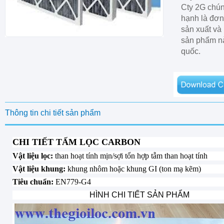
Cty 2G chún
hạnh là đơn
sản xuất và
sản phẩm nà
quốc.
Thông tin chi tiết sản phẩm
CHI TIẾT TẤM LỌC CARBON
Vật liệu lọc:
than hoạt tính mịn/sợi tổn hợp tẫm than hoạt tính
Vật liệu khung:
khung nhôm hoặc khung GI (ton mạ kẽm)
Tiêu chuẩn:
EN779-G4
HÌNH CHI TIẾT SẢN PHẨM