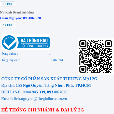
NV Kinh Doanh lưới thép
Luan Nguyen: 0931067020
Đang online :
1
Tổng truy cập :
153463714
CÔNG TY CỔ PHẦN SẢN XUẤT THƯƠNG MẠI 2G
Đ
ịa chỉ: 155 Ngô Quyền, Tăng Nhơn Phú, TP.HCM
HOTLINE: 0944 945 339, 0931067020
Email:
lich.nguyen@thegioiloc.com.vn
HỆ THỐNG CHI NHÁNH & ĐẠI LÝ 2G