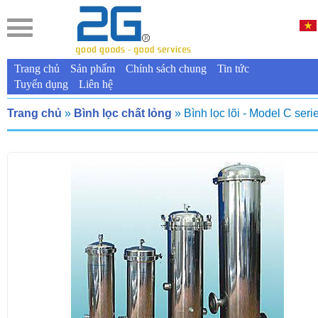
Trang chủ
Sản phẩm
Chính sách chung
Tin tức
Tuyển dụng
Liên hệ
Trang chủ
»
Bình lọc chất lỏng
» Bình lọc lõi - Model C seri