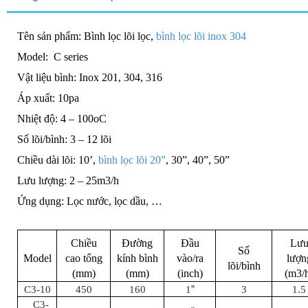
Tên sản phẩm: Bình lọc lõi lọc,
bình lọc lõi inox 304
Model:
C series
Vật liệu bình: Inox 201, 304, 316
Áp xuất: 10pa
Nhiệt độ: 4 – 100oC
Số lõi/bình: 3 – 12 lõi
Chiều dài lõi: 10’,
bình lọc lõi 20”
, 30”, 40”, 50”
Lưu lượng: 2 – 25m3/h
Ứng dụng: Lọc nước, lọc dầu, …
Chiều
Đường
Đầu
Lư
Số
Model
cao tổng
kính bình
vào/ra
lượn
lõi/bình
(mm)
(mm)
(inch)
(m3/
1
”
C
3
-
10
450
160
3
1
.
5
C
3
-