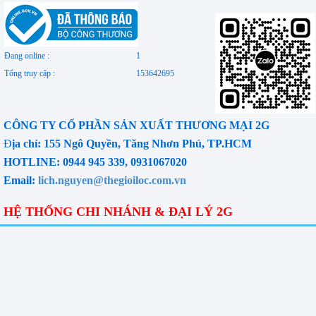
Đang online :
1
Tổng truy cập :
153642695
CÔNG TY CỔ PHẦN SẢN XUẤT THƯƠNG MẠI 2G
Đ
ịa chỉ: 155 Ngô Quyền, Tăng Nhơn Phú, TP.HCM
HOTLINE: 0944 945 339, 0931067020
Email:
lich.nguyen@thegioiloc.com.vn
HỆ THỐNG CHI NHÁNH & ĐẠI LÝ 2G