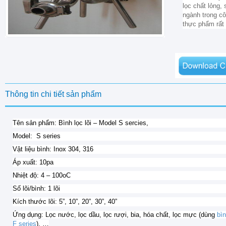
lọc chất lỏng,
ngành trong c
thực phẩm rất 
Thông tin chi tiết sản phẩm
Tên sản phẩm: Bình lọc lõi – Model S sercies,
Model: S series
Vật liệu bình: Inox 304, 316
Áp xuất: 10pa
Nhiệt độ: 4 – 100oC
Số lõi/bình: 1 lõi
Kích thước lõi: 5”, 10”, 20”, 30”, 40”
Ứng dụng: Lọc nước, lọc dầu, lọc rượi, bia, hóa chất, lọc mực (dùng
bìn
F series
), …