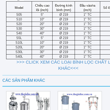
Chiều cao
Đường kính
Đầu vào/ra
Model
Số lõ
lõi (inch)
bình (mm)
(inch)
S05
5"
Ø 219
1" TC
S10
10"
Ø 219
1" TC
S20
20"
Ø 219
1" TC
S30
30"
Ø 219
1" TC
S40
40"
Ø 219
1" TC
S5L
5"
Ø 219
1" TC
S10L
10"
Ø 219
1" TC
S20L
20"
Ø 219
1" TC
S30L
30"
Ø 219
1" TC
S40L
40"
Ø 219
1" TC
>>> CLICK XEM CÁC LOẠI BÌNH LỌC CHẤT
KHÁC<<<
CÁC SẢN PHẨM KHÁC