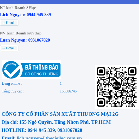
KT kinh Doanh SP lọc
Lich Nguyen: 0944 945 339
NV Kinh Doanh lưới thép
Luan Nguyen: 0931067020
Đang online :
1
Tổng truy cập :
153366745
CÔNG TY CỔ PHẦN SẢN XUẤT THƯƠNG MẠI 2G
Đ
ịa chỉ: 155 Ngô Quyền, Tăng Nhơn Phú, TP.HCM
HOTLINE: 0944 945 339, 0931067020
Email:
lich.nguyen@thegioiloc.com.vn