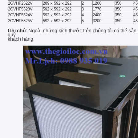
2GVHF2522V
289 x 592 x 292
2
1200
350
45
2GVHF5523V
592 x 592 x 292
3
1770
350
45
2GVHF5524V
592 x 592 x 292
4
2400
350
45
2GVHF5525V
592 x 592 x 292
5
3200
350
45
Ghi chú
: Ngoài những kích thước trên chúng tôi có thể sản
quý
khách hàng.