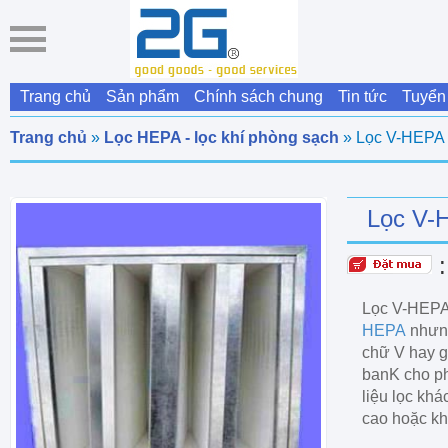
Trang chủ
Sản phẩm
Chính sách chung
Tin tức
Tuyển
Trang chủ
»
Lọc HEPA - lọc khí phòng sạch
» Lọc V-HEPA
Lọc V-
Lọc V-HEPA
HEPA
nhưng
chữ V hay g
banK
cho p
liệu lọc khá
cao hoặc kh