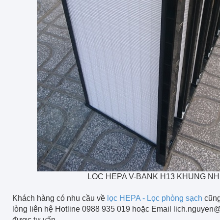
LỌC HEPA V-BANK H13 KHUNG N
Khách hàng có nhu cầu về
lọc HEPA - Lọc phòng sạch
cũng
lòng liên hệ Hotline 0988 935 019 hoặc Email lich.nguyen
được tư vấn.