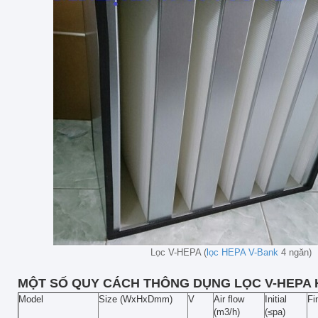
Lọc V-HEPA (
lọc HEPA V-Bank
4 ngăn)
MỘT SỐ QUY CÁCH THÔNG DỤNG LỌC V-HEPA 
Model
Size (WxHxDmm)
V
Air flow
Initial
Fi
(m3/h)
(≤pa)