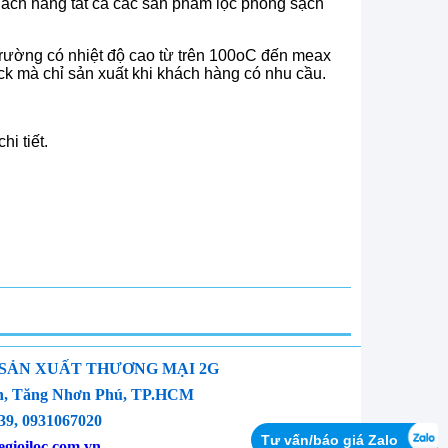
hách hàng tất cả các sản phẩm lọc phòng sạch
trường có nhiệt độ cao từ trên 100oC đến meax
ck mà chỉ sản xuất khi khách hàng có nhu cầu.
hi tiết.
 SẢN XUẤT THƯƠNG MẠI 2G
yền, Tăng Nhơn Phú, TP.HCM
9, 0931067020
Tư vấn/báo giá Zalo
gioiloc.com.vn