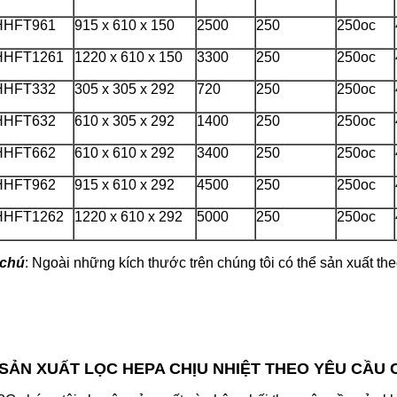
HHFT961
915 x 610 x 150
2500
250
250oc
HHFT1261
1220 x 610 x 150
3300
250
250oc
HHFT332
305 x 305 x 292
720
250
250oc
HHFT632
610 x 305 x 292
1400
250
250oc
HHFT662
610 x 610 x 292
3400
250
250oc
HHFT962
915 x 610 x 292
4500
250
250oc
HHFT1262
1220 x 610 x 292
5000
250
250oc
 chú
: Ngoài những kích thước trên chúng tôi có thể sản xuất t
 SẢN XUẤT LỌC HEPA CHỊU NHIỆT THEO YÊU CẦU