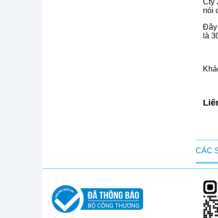
Cty 
nói 
Đây 
là 3
Khác
Liê
CÁC 