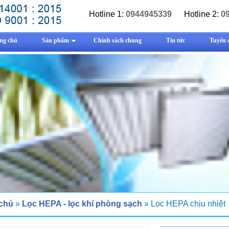
Hotline 1:
0944945339
Hotline 2:
0
ng chủ
Sản phẩm
Chính sách chung
Tin tức
Tuyển 
 chủ
»
Lọc HEPA - lọc khí phòng sạch
» Lọc HEPA chịu nhiệt