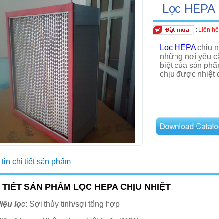
Lọc HEPA c
:
Liên hệ
Lọc HEPA
chịu n
những nơi yêu cầ
biệt của sản phẩ
chịu được nhiệt 
tin chi tiết sản phẩm
 TIẾT SẢN PHẨM LỌC HEPA CHỊU NHIỆT
liệu lọc
: Sợi thủy tinh/sợi tổng hợp