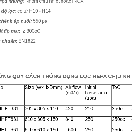
 liệu khung
: Nhôm chịu nhiệt hoặc INOX
 độ lọc
: có từ H10 - H14
chênh áp cuối:
550 pa
ệt độ max
: ≤ 300oC
u chuẩn
: EN1822
ỮNG QUY CÁCH THÔNG DỤNG LỌC HEPA CHỊU NH
el
Size (WxHxDmm)
Air flow
Initial
ToC
(m3/h)
Resistance
(≤pa)
HHFT331
305 x 305 x 150
420
250
250oc
HHFT631
610 x 305 x 150
840
250
250oc
HHFT661
610 x 610 x 150
1600
250
250oc