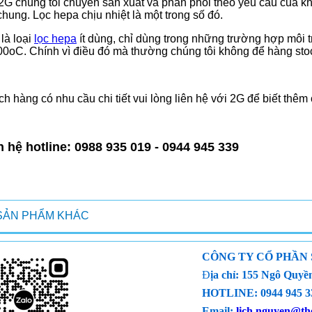
2G chúng tôi chuyên sản xuất và phân phối theo yêu cầu của k
chung. Lọc hepa chịu nhiệt là một trong số đó.
là loại
lọc hepa
ít dùng, chỉ dùng trong những trường hợp môi 
00oC. Chính vì điều đó mà thường chúng tôi không để hàng sto
h hàng có nhu cầu chi tiết vui lòng liên hệ với 2G để biết thêm c
n hệ hotline: 0988 935 019 - 0944 945 339
SẢN PHẨM KHÁC
CÔNG TY CỔ PHẦN
Đ
ịa chỉ: 155 Ngô Qu
HOTLINE: 0944 945 33
Email:
lich.nguyen@the