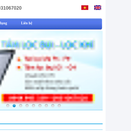
931067020
dụng
Liên hệ