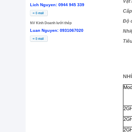
Vật
Lich Nguyen: 0944 945 339
Cấp
Độ 
NV Kinh Doanh lưới thép
Luan Nguyen: 0931067020
Nhi
Tiê
NH
Mod
2G
2G
2G