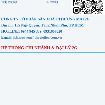
Tổng truy cập :
153759484
CÔNG TY CỔ PHẦN SẢN XUẤT THƯƠNG MẠI 2G
Đ
ịa chỉ: 155 Ngô Quyền, Tăng Nhơn Phú, TP.HCM
HOTLINE: 0944 945 339, 0931067020
Email:
lich.nguyen@thegioiloc.com.vn
HỆ THỐNG CHI NHÁNH & ĐẠI LÝ 2G