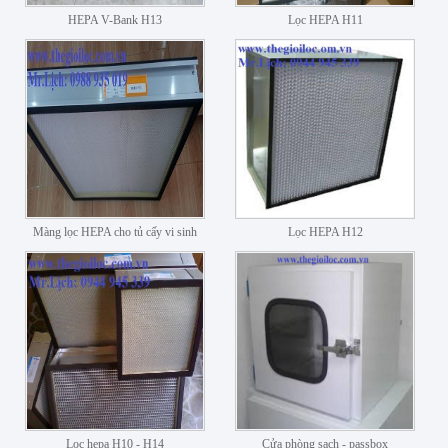
HEPA V-Bank H13
Lọc HEPA H11
Màng lọc HEPA cho tủ cấy vi sinh
Lọc HEPA H12
Lọc hepa H10 - H14
Cửa phòng sạch - passbox