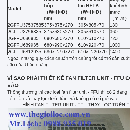
hộp
lọc HEPA
khí định
Model
（
W×H×D
）
（
W×H×D
）
mức
3
mm
mm
（
m
/h
）
2GFFU37537535
375×375×270
305×305×70
180
2GFFU3756835
375×680×270
305×610×70
360
2GFFU686835
680×680×270
610×610×70
720
2GFFU689935
680×990×270
610×920×70
1000
2GFFU6812935
680×1290×270
610×1220×70
1400
Ngoài những quy cách chuẩn trên chúng tôi có thể sản xuất
cầu của khách hàng
VÌ SAO PHẢI THIẾT KẾ FAN FILTER UNIT - FFU 
VÀO
Thông thường thì các loại fan filter unit - FFU thì có 2 dạng l
trên trần và thay lọc dưới trần, và không có cổ gió vào.
HÌNH FAN FILTER UNIT - FFU THAY LỌC TRÊN 