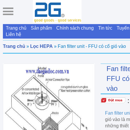
Trang chủ
Sản phẩm
Chính sách chung
Tin tức
Tuyển
Liên hệ
Trang chủ
»
Lọc HEPA
» Fan filter unit - FFU có cổ gió vào
Fan filte
FFU có 
vào
Fan filter u
gió vào là m
những thiết