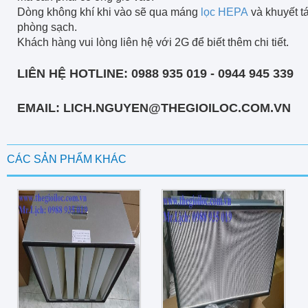
Dòng không khí khi vào sẽ qua máng
lọc HEPA
và khuyết t
phòng sạch.
Khách hàng vui lòng liên hệ với 2G để biết thêm chi tiết.
LIÊN HỆ HOTLINE: 0988 935 019 - 0944 945 339
EMAIL: LICH.NGUYEN@THEGIOILOC.COM.VN
CÁC SẢN PHẨM KHÁC