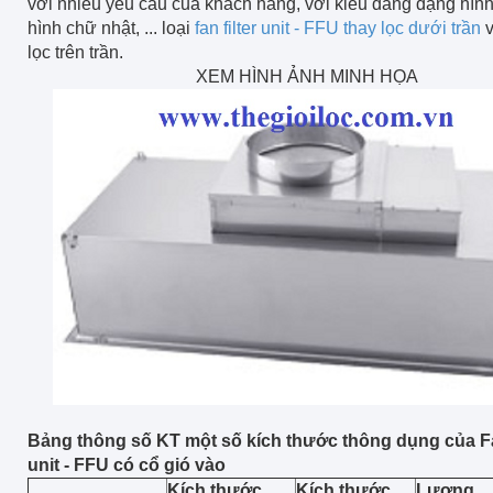
với nhiều yêu cẩu của khách hàng, với kiểu dáng dạng hìn
hình chữ nhật, ... loại
fan filter unit - FFU thay lọc dưới trần
v
lọc trên trần.
XEM HÌNH ẢNH MINH HỌA
Bảng thông số KT một số kích thước thông dụng của Fan
unit - FFU có cổ gió vào
Kích thước
Kích thước
Lượng