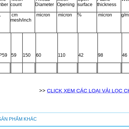
ber
count
Diameter
Opening
surface
thickness
.
cm
micron
micron
%
micron
g/m
mesh/inch
P59
59
150
60
110
42
98
46
>>
CLICK XEM CÁC LOẠI VẢI LỌC 
SẢN PHẨM KHÁC