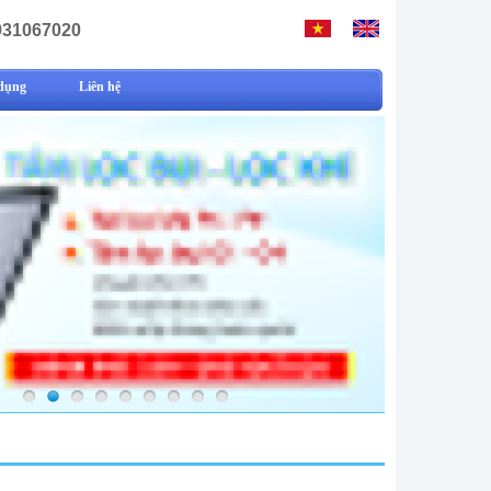
931067020
dụng
Liên hệ