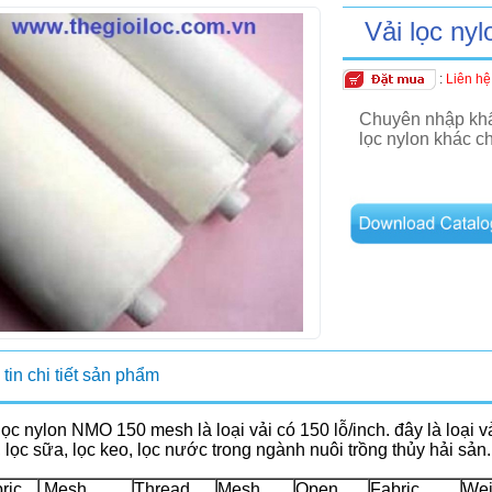
Vải lọc n
:
Liên hệ
Chuyên nhập k
lọc nylon khác c
tin chi tiết sản phẩm
lọc nylon NMO 150 mesh là loại vải có 150 lỗ/inch. đây là loại v
 lọc sữa, lọc keo, lọc nước trong ngành nuôi trồng thủy hải sản.
ric
Mesh
Thread
Mesh
Open
Fabric
Wei