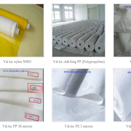
Vải lọc nylon NMO
Vải lọc chất lỏng PP (Polypropylene)
Vải lọc PP 50 micron
Vải lọc PE 5 micron
Vải