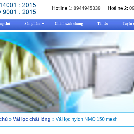
Hotline 1:
0944945339
Hotline 2:
0
ng chủ
Sản phẩm
Chính sách chung
Tin tức
Tuyển 
 chủ
»
Vải lọc chất lỏng
» Vải lọc nylon NMO 150 mesh