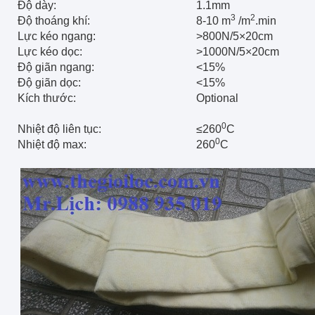
Độ dày:
1.1mm
3
2
Độ thoáng khí:
8-10 m
/m
.min
Lực kéo ngang:
>800N/5×20cm
Lực kéo dọc:
>1000N/5×20cm
Độ giãn ngang:
<15%
Độ giãn dọc:
<15%
Kích thước:
Optional
0
Nhiệt độ liên tục:
≤260
C
0
Nhiệt độ max:
260
C