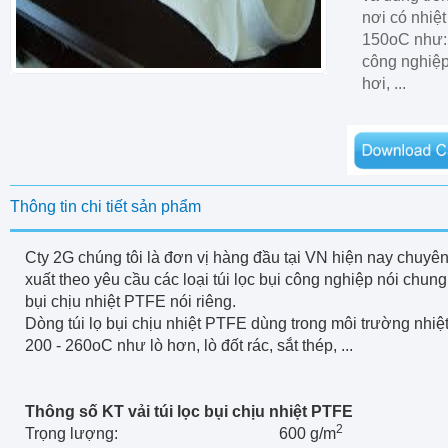
nơi có nhiệt
150oC như:
công nghiệp 
hơi, ...
Thông tin chi tiết sản phẩm
Cty 2G chúng tôi là đơn vị hàng đầu tại VN hiện nay chuyê
xuất theo yêu cầu các loại túi lọc bụi công nghiệp nói chung,
bụi chịu nhiệt PTFE nói riêng.
Dòng túi lọ bụi chịu nhiệt PTFE dùng trong môi trường nhiệ
200 - 260oC như lò hơn, lò đốt rác, sắt thép, ...
Thông số KT vải túi lọc bụi chịu nhiệt PTFE
2
Trọng lượng:
600 g/m